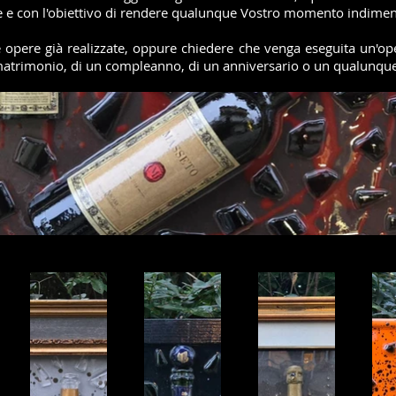
e e con l'obiettivo di rendere qualunque Vostro momento indiment
re opere già realizzate, oppure chiedere che venga eseguita un'op
 matrimonio, di un compleanno, di un anniversario o un qualunqu
, ma anche a enoteche, cantine, bar, ristoranti, negozi di arredam
a acquistare o rivendere il nostro prodotto, inoltre sta diven
ine, che in questo modo hanno un'elegante e singolare visibilità a