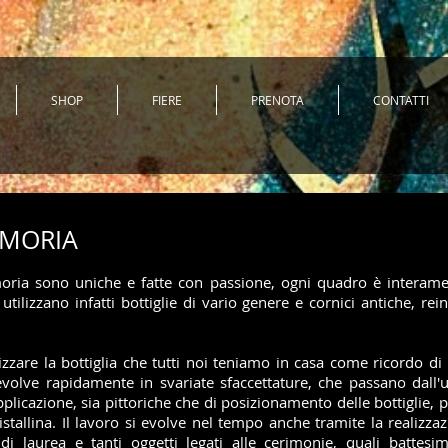
SHOP
FIERE
PRENOTA
CONTATTI
EMORIA
ria sono uniche e fatte con passione, ogni quadro è interame
 utilizzano infatti bottiglie di vario genere e cornici antiche, re
lorizzare la bottiglia che tutti noi teniamo in casa come ricordo
evolve rapidamente in svariate sfaccettature, che passano dall'u
pplicazione, sia pittoriche che di posizionamento delle bottiglie, p
ristallina. Il lavoro si evolve nel tempo anche tramite la realiz
i laurea e tanti oggetti legati alle cerimonie, quali battesim