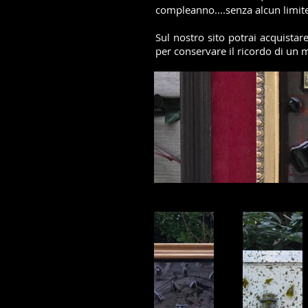
compleanno....senza alcun limit
Sul nostro sito potrai acquista
per conservare il ricordo di un
Ci rivolgiamo al cliente privato
chiunque altro apprezzi e vogli
marketing soprattutto per le cant