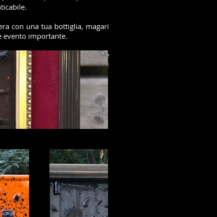
icabile.
era con una tua bottiglia, magari
e evento importante.
ento, fotografi, wedding planner e
tando un innovativo strumento di
ll'interno dei punti vendita.