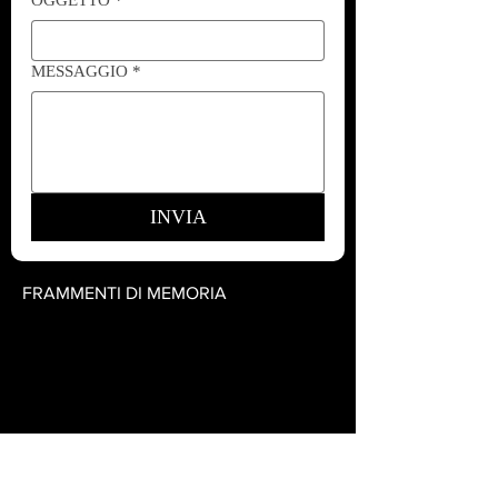
MESSAGGIO
*
INVIA
FRAMMENTI DI MEMORIA
41126 MODENA (MO) ITALIA
TEL.
3514417671
frammentidimemoria.mo@gmail.com
orari : tutti i giorni dalle 9:00 alle
19:00