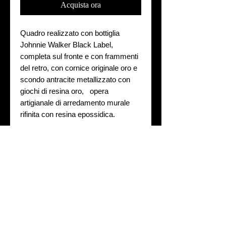
Acquista ora
Quadro realizzato con bottiglia
Johnnie Walker Black Label,
completa sul fronte e con frammenti
del retro, con cornice originale oro e
scondo antracite metallizzato con
giochi di resina oro, opera
artigianale di arredamento murale
rifinita con resina epossidica.
quadro con bottiglie rotte, opere in
resina epossidica, arredamento
murale
Caratteristiche tecniche
Ogni opera è unica, eseguita
Prenotazione
artigianalmente e con cornici antiche,
eventuali imperfezioni sono proprie di