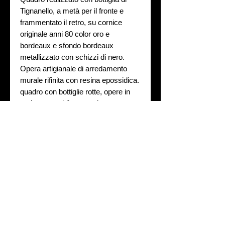
Tignanello, a metà per il fronte e
frammentato il retro, su cornice
originale anni 80 color oro e
bordeaux e sfondo bordeaux
metallizzato con schizzi di nero.
Opera artigianale di arredamento
murale rifinita con resina epossidica.
quadro con bottiglie rotte, opere in
resina epossidica, arredamento
murale
Caratteristiche tecniche
Ogni opera è unica, eseguita
Prenotazione
artigianalmente e con cornici antiche,
eventuali imperfezioni sono proprie di
Se vedi il prodotto terminato, puoi
queste caratteristiche e da considerarsi un
Personalizzazione
effettuare la prenotazione ed eseguiremo
valore aggiunto, non un difetto.
per te un prodotto simile...ma sempre
Ogni danno causato a persone o cose da
Nella pagina PRENOTA, puoi richiedere
unico.