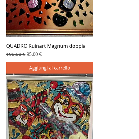
QUADRO Ruinart Magnum doppia
190,00 €
Prezzo regolare
Prezzo scontato
95,00 €
Aggiungi al carrello