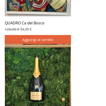
QUADRO Ca del Bosco
120,00 €
Prezzo regolare
Prezzo scontato
84,00 €
Aggiungi al carrello